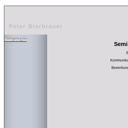
Peter Bierbrauer
Team and You
Semi
B
Kommunikati
Bewerbungs